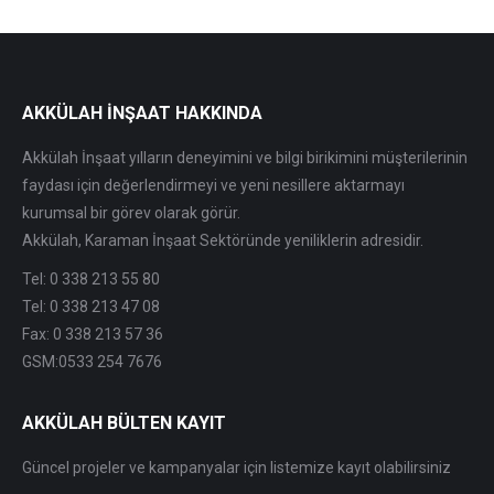
AKKÜLAH İNŞAAT HAKKINDA
Akkülah İnşaat yılların deneyimini ve bilgi birikimini müşterilerinin
faydası için değerlendirmeyi ve yeni nesillere aktarmayı
kurumsal bir görev olarak görür.
Akkülah, Karaman İnşaat Sektöründe yeniliklerin adresidir.
Tel: 0 338 213 55 80
Tel: 0 338 213 47 08
Fax: 0 338 213 57 36
GSM:0533 254 7676
AKKÜLAH BÜLTEN KAYIT
Güncel projeler ve kampanyalar için listemize kayıt olabilirsiniz