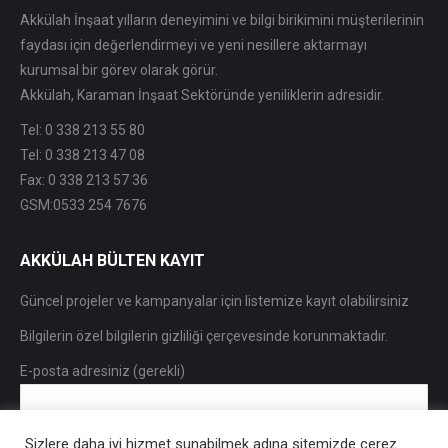
Akkülah İnşaat yılların deneyimini ve bilgi birikimini müşterilerinin
faydası için değerlendirmeyi ve yeni nesillere aktarmayı
kurumsal bir görev olarak görür.
Akkülah, Karaman İnşaat Sektöründe yeniliklerin adresidir.
Tel: 0 338 213 55 80
Tel: 0 338 213 47 08
Fax: 0 338 213 57 36
GSM:0533 254 7676
AKKÜLAH BÜLTEN KAYIT
Güncel projeler ve kampanyalar için listemize kayıt olabilirsiniz
Bilgilerin özel bilgilerin gizliliği çerçevesinde korunmaktadır.
E-posta adresiniz (gerekli)
Sizlere daha iyi hizmet sunabilmek adına sitemizde çerez